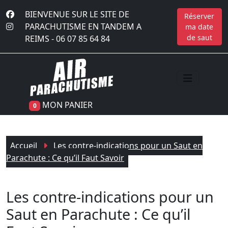
BIENVENUE SUR LE SITE DE
Réserver
PARACHUTISME EN TANDEM A
ma date
de saut
REIMS -
06 07 85 64 84
MON PANIER
0
Accueil
Les contre-indications pour un Saut en
Parachute : Ce qu’il Faut Savoir
Les contre-indications pour un
Saut en Parachute : Ce qu’il